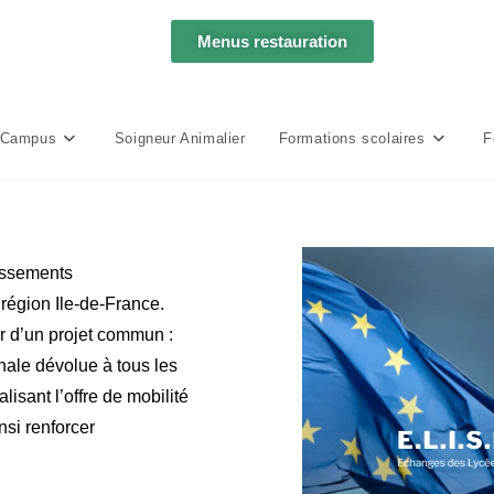
Menus restauration
 Campus
Soigneur Animalier
Formations scolaires
F
issements
 région Ile-de-France.
r d’un projet commun :
nale dévolue à tous les
sant l’offre de mobilité
nsi renforcer